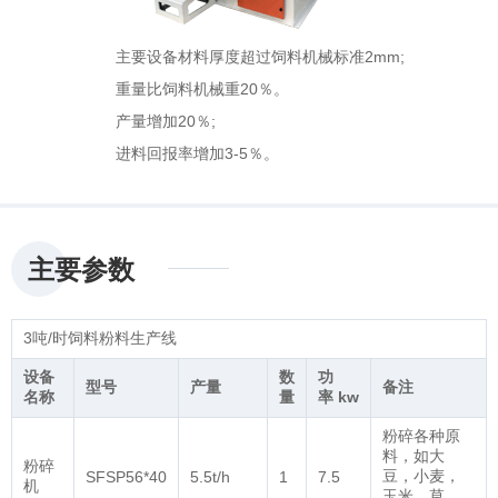
主要设备材料厚度超过饲料机械标准2mm;
重量比饲料机械重20％。
产量增加20％;
进料回报率增加3-5％。
主要参数
3吨/时饲料粉料生产线
设备
数
功
型号
产量
备注
名称
量
率 kw
粉碎各种原
料，如大
粉碎
豆，小麦，
SFSP56*40
5.5t/h
1
7.5
机
玉米，草