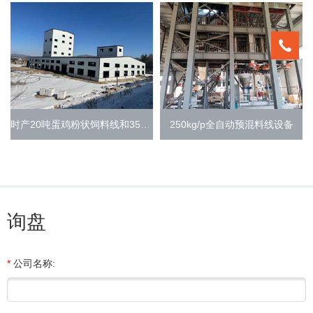
时产20吨蛋鸡粉状饲料线和35型颗粒饲料线
250kg/p全自动预混料线设备
询盘
*
公司名称: